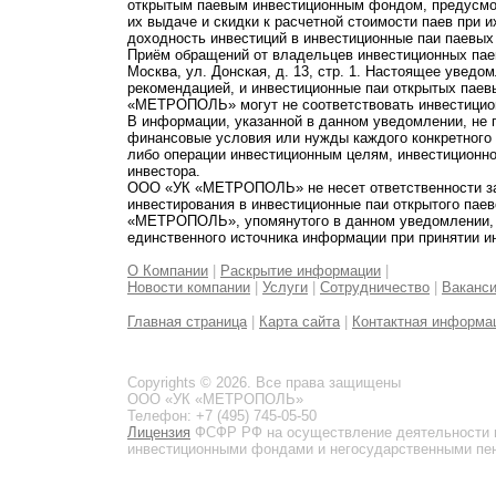
открытым паевым инвестиционным фондом, предусмот
их выдаче и скидки к расчетной стоимости паев при 
доходность инвестиций в инвестиционные паи паевых
Приём обращений от владельцев инвестиционных паев
Москва, ул. Донская, д. 13, стр. 1. Настоящее увед
рекомендацией, и инвестиционные паи открытых пае
«МЕТРОПОЛЬ» могут не соответствовать инвестицио
В информации, указанной в данном уведомлении, не 
финансовые условия или нужды каждого конкретного
либо операции инвестиционным целям, инвестиционно
инвестора.
ООО «УК «МЕТРОПОЛЬ» не несет ответственности за 
инвестирования в инвестиционные паи открытого пае
«МЕТРОПОЛЬ», упомянутого в данном уведомлении, и
единственного источника информации при принятии и
О Компании
|
Раскрытие информации
|
Новости компании
|
Услуги
|
Сотрудничество
|
Ваканс
Главная страница
|
Карта сайта
|
Контактная информа
Copyrights © 2026. Все права защищены
ООО «УК «МЕТРОПОЛЬ»
Телефон: +7 (495) 745-05-50
Лицензия
ФСФР РФ на осуществление деятельности 
инвестиционными фондами и негосударственными пенс