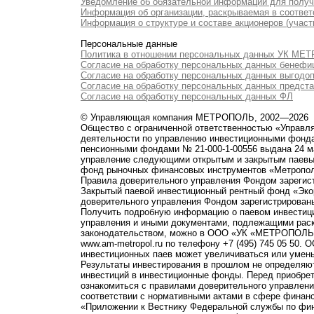
Уведомление об обязательной информации для полу
Информация об организации, раскрываемая в соответс
Информация о структуре и составе акционеров (участ
Персональные данные
Политика в отношении персональных данных УК М
Согласие на обработку персональных данных бенефи
Согласие на обработку персональных данных выгодо
Согласие на обработку персональных данных предст
Согласие на обработку персональных данных ФЛ
© Управляющая компания МЕТРОПОЛЬ, 2002—2026
Общество с ограниченной ответственностью «Управ
деятельности по управлению инвестиционными фонд
пенсионными фондами № 21-000-1-00556 выдана 24 м
управление следующими открытым и закрытым паевы
фонд рыночных финансовых инструментов «Метропо
Правила доверительного управления Фондом зарегист
Закрытый паевой инвестиционный рентный фонд «Э
доверительного управления Фондом зарегистрированы
Получить подробную информацию о паевом инвестици
управления и иными документами, подлежащими рас
законодательством, можно в ООО «УК «МЕТРОПОЛЬ» по 
www.am-metropol.ru по телефону +7 (495) 745 05 50
инвестиционных паев может увеличиваться или умен
Результаты инвестирования в прошлом не определяют
инвестиций в инвестиционные фонды. Перед приобре
ознакомиться с правилами доверительного управле
соответствии с нормативными актами в сфере финанс
«Приложении к Вестнику Федеральной службы по фи