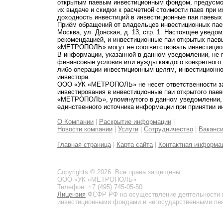
открытым паевым инвестиционным фондом, предусмот
их выдаче и скидки к расчетной стоимости паев при 
доходность инвестиций в инвестиционные паи паевых
Приём обращений от владельцев инвестиционных паев
Москва, ул. Донская, д. 13, стр. 1. Настоящее увед
рекомендацией, и инвестиционные паи открытых пае
«МЕТРОПОЛЬ» могут не соответствовать инвестицио
В информации, указанной в данном уведомлении, не 
финансовые условия или нужды каждого конкретного
либо операции инвестиционным целям, инвестиционно
инвестора.
ООО «УК «МЕТРОПОЛЬ» не несет ответственности за 
инвестирования в инвестиционные паи открытого пае
«МЕТРОПОЛЬ», упомянутого в данном уведомлении, и
единственного источника информации при принятии и
О Компании
|
Раскрытие информации
|
Новости компании
|
Услуги
|
Сотрудничество
|
Ваканс
Главная страница
|
Карта сайта
|
Контактная информа
Copyrights © 2026. Все права защищены
ООО «УК «МЕТРОПОЛЬ»
Телефон: +7 (495) 745-05-50
Лицензия
ФСФР РФ на осуществление деятельности 
инвестиционными фондами и негосударственными пенс