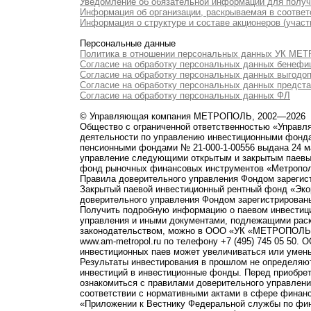
Уведомление об обязательной информации для полу
Информация об организации, раскрываемая в соответс
Информация о структуре и составе акционеров (участ
Персональные данные
Политика в отношении персональных данных УК М
Согласие на обработку персональных данных бенефи
Согласие на обработку персональных данных выгодо
Согласие на обработку персональных данных предст
Согласие на обработку персональных данных ФЛ
© Управляющая компания МЕТРОПОЛЬ, 2002—2026
Общество с ограниченной ответственностью «Управ
деятельности по управлению инвестиционными фонд
пенсионными фондами № 21-000-1-00556 выдана 24 м
управление следующими открытым и закрытым паевы
фонд рыночных финансовых инструментов «Метропо
Правила доверительного управления Фондом зарегист
Закрытый паевой инвестиционный рентный фонд «Э
доверительного управления Фондом зарегистрированы
Получить подробную информацию о паевом инвестици
управления и иными документами, подлежащими рас
законодательством, можно в ООО «УК «МЕТРОПОЛЬ» по 
www.am-metropol.ru по телефону +7 (495) 745 05 50
инвестиционных паев может увеличиваться или умен
Результаты инвестирования в прошлом не определяют
инвестиций в инвестиционные фонды. Перед приобре
ознакомиться с правилами доверительного управле
соответствии с нормативными актами в сфере финанс
«Приложении к Вестнику Федеральной службы по фи