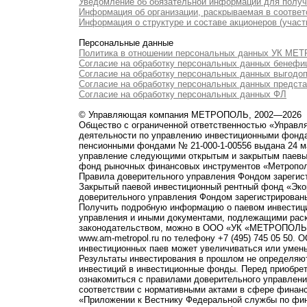
Уведомление об обязательной информации для полу
Информация об организации, раскрываемая в соответс
Информация о структуре и составе акционеров (участ
Персональные данные
Политика в отношении персональных данных УК М
Согласие на обработку персональных данных бенефи
Согласие на обработку персональных данных выгодо
Согласие на обработку персональных данных предст
Согласие на обработку персональных данных ФЛ
© Управляющая компания МЕТРОПОЛЬ, 2002—2026
Общество с ограниченной ответственностью «Управ
деятельности по управлению инвестиционными фонд
пенсионными фондами № 21-000-1-00556 выдана 24 м
управление следующими открытым и закрытым паевы
фонд рыночных финансовых инструментов «Метропо
Правила доверительного управления Фондом зарегист
Закрытый паевой инвестиционный рентный фонд «Э
доверительного управления Фондом зарегистрированы
Получить подробную информацию о паевом инвестици
управления и иными документами, подлежащими рас
законодательством, можно в ООО «УК «МЕТРОПОЛЬ» по 
www.am-metropol.ru по телефону +7 (495) 745 05 50
инвестиционных паев может увеличиваться или умен
Результаты инвестирования в прошлом не определяют
инвестиций в инвестиционные фонды. Перед приобре
ознакомиться с правилами доверительного управле
соответствии с нормативными актами в сфере финанс
«Приложении к Вестнику Федеральной службы по фи