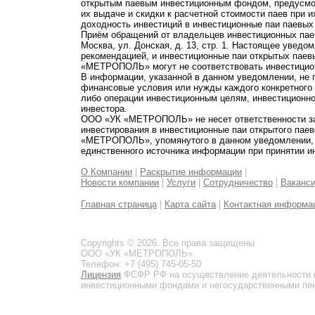
открытым паевым инвестиционным фондом, предусмот
их выдаче и скидки к расчетной стоимости паев при 
доходность инвестиций в инвестиционные паи паевых
Приём обращений от владельцев инвестиционных паев
Москва, ул. Донская, д. 13, стр. 1. Настоящее увед
рекомендацией, и инвестиционные паи открытых пае
«МЕТРОПОЛЬ» могут не соответствовать инвестицио
В информации, указанной в данном уведомлении, не 
финансовые условия или нужды каждого конкретного
либо операции инвестиционным целям, инвестиционно
инвестора.
ООО «УК «МЕТРОПОЛЬ» не несет ответственности за 
инвестирования в инвестиционные паи открытого пае
«МЕТРОПОЛЬ», упомянутого в данном уведомлении, и
единственного источника информации при принятии и
О Компании
|
Раскрытие информации
|
Новости компании
|
Услуги
|
Сотрудничество
|
Ваканс
Главная страница
|
Карта сайта
|
Контактная информа
Copyrights © 2026. Все права защищены
ООО «УК «МЕТРОПОЛЬ»
Телефон: +7 (495) 745-05-50
Лицензия
ФСФР РФ на осуществление деятельности 
инвестиционными фондами и негосударственными пенс